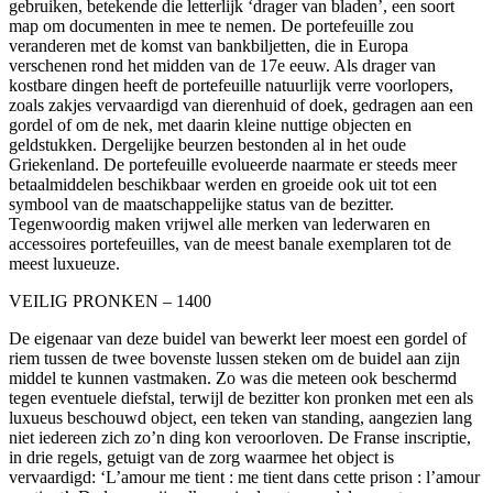
gebruiken, betekende die letterlijk ‘drager van bladen’, een soort
map om documenten in mee te nemen. De portefeuille zou
veranderen met de komst van bankbiljetten, die in Europa
verschenen rond het midden van de 17e eeuw. Als drager van
kostbare dingen heeft de portefeuille natuurlijk verre voorlopers,
zoals zakjes vervaardigd van dierenhuid of doek, gedragen aan een
gordel of om de nek, met daarin kleine nuttige objecten en
geldstukken. Dergelijke beurzen bestonden al in het oude
Griekenland. De portefeuille evolueerde naarmate er steeds meer
betaalmiddelen beschikbaar werden en groeide ook uit tot een
symbool van de maatschappelijke status van de bezitter.
Tegenwoordig maken vrijwel alle merken van lederwaren en
accessoires portefeuilles, van de meest banale exemplaren tot de
meest luxueuze.
VEILIG PRONKEN – 1400
De eigenaar van deze buidel van bewerkt leer moest een gordel of
riem tussen de twee bovenste lussen steken om de buidel aan zijn
middel te kunnen vastmaken. Zo was die meteen ook beschermd
tegen eventuele diefstal, terwijl de bezitter kon pronken met een als
luxueus beschouwd object, een teken van standing, aangezien lang
niet iedereen zich zo’n ding kon veroorloven. De Franse inscriptie,
in drie regels, getuigt van de zorg waarmee het object is
vervaardigd: ‘L’amour me tient : me tient dans cette prison : l’amour