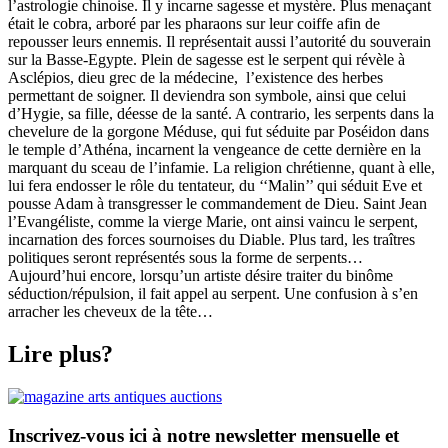
l’astrologie chinoise. Il y incarne sagesse et mystère. Plus menaçant
était le cobra, arboré par les pharaons sur leur coiffe afin de
repousser leurs ennemis. Il représentait aussi l’autorité du souverain
sur la Basse-Egypte. Plein de sagesse est le serpent qui révèle à
Asclépios, dieu grec de la médecine,
l’existence des herbes
permettant de soigner. Il deviendra son symbole, ainsi que celui
d’Hygie, sa fille, déesse de la santé. A contrario, les serpents dans la
chevelure de la gorgone Méduse, qui fut séduite par Poséidon dans
le temple d’Athéna, incarnent la vengeance de cette dernière en la
marquant du sceau de l’infamie. La religion chrétienne, quant à elle,
lui fera endosser le rôle du tentateur, du ‘‘Malin’’ qui séduit Eve et
pousse Adam à transgresser le commandement de Dieu. Saint Jean
l’Evangéliste, comme la vierge Marie, ont ainsi vaincu le serpent,
incarnation des forces sournoises du Diable. Plus tard, les traîtres
politiques seront représentés sous la forme de serpents…
Aujourd’hui encore, lorsqu’un artiste désire traiter du binôme
séduction/répulsion, il fait appel au serpent. Une confusion à s’en
arracher les cheveux de la tête…
Lire plus?
Inscrivez-vous ici à notre newsletter mensuelle et