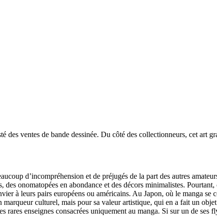
té des ventes de bande dessinée. Du côté des collectionneurs, cet art g
e beaucoup d’incompréhension et de préjugés de la part des autres amateu
ns, des onomatopées en abondance et des décors minimalistes. Pourtant, 
envier à leurs pairs européens ou américains. Au Japon, où le manga se 
arqueur culturel, mais pour sa valeur artistique, qui en a fait un objet 
rares enseignes consacrées uniquement au manga. Si sur un de ses flyer