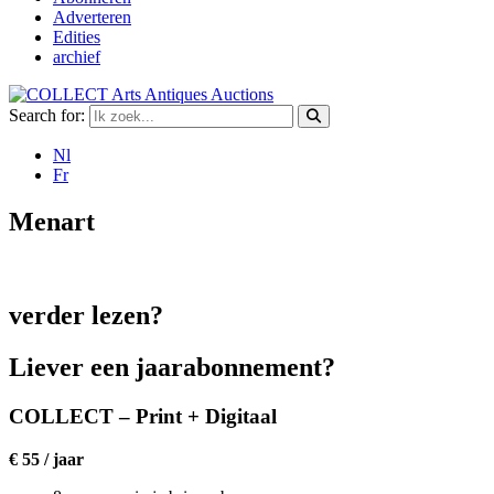
Adverteren
Edities
archief
Search for:
Nl
Fr
Menart
verder lezen?
Liever een jaarabonnement?
COLLECT – Print + Digitaal
€ 55 / jaar