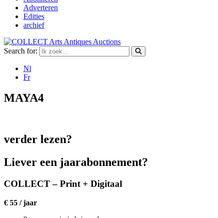
Adverteren
Edities
archief
Search for:
Nl
Fr
MAYA4
verder lezen?
Liever een jaarabonnement?
COLLECT – Print + Digitaal
€ 55 / jaar