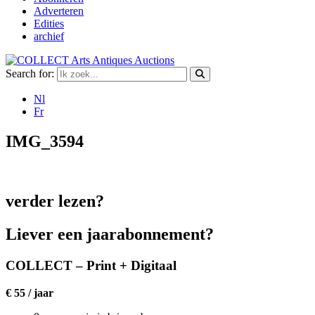
Adverteren
Edities
archief
Search for:
Nl
Fr
IMG_3594
verder lezen?
Liever een jaarabonnement?
COLLECT – Print + Digitaal
€ 55 / jaar